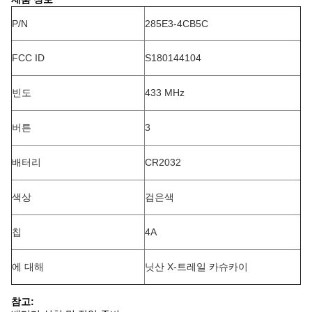
P/N
285E3-4CB5C
FCC ID
S180144104
빈도
433 MHz
버튼
3
배터리
CR2032
색상
검은색
칩
4A
에 대해
닛산 X-트레일 카슈카이
참고: