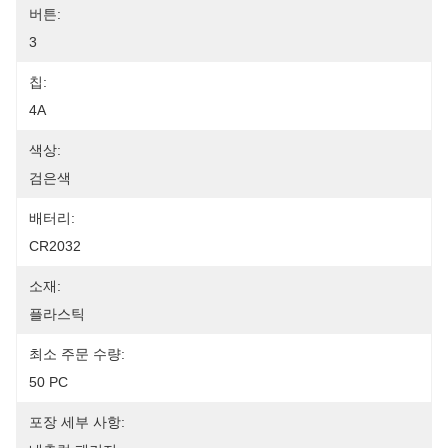
버튼:
3
칩:
4A
색상:
검은색
배터리:
CR2032
소재:
플라스틱
최소 주문 수량:
50 PC
포장 세부 사항: