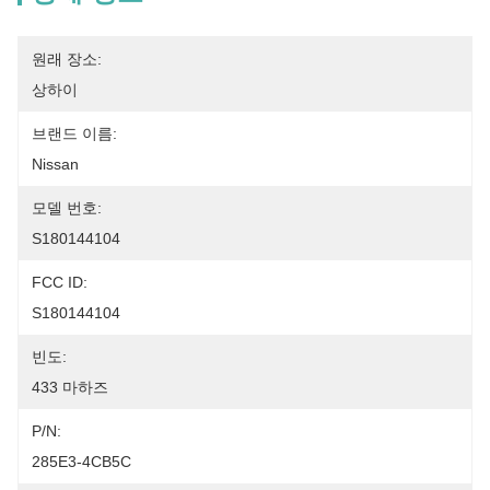
원래 장소:
상하이
브랜드 이름:
Nissan
모델 번호:
S180144104
FCC ID:
S180144104
빈도:
433 마하즈
P/n:
285E3-4CB5C